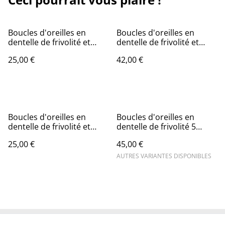
Boucles d'oreilles en
Boucles d'oreilles en
dentelle de frivolité et
dentelle de frivolité et
perle en cristal vert clair
perle noire sur créole
25,00 €
42,00 €
Boucles d'oreilles en
Boucles d'oreilles en
dentelle de frivolité et
dentelle de frivolité 5
perle en cristal rose
boucles et perle en cristal
25,00 €
45,00 €
antique
AUTRES VARIANTES DISPONIBLES