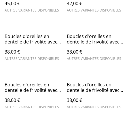
45,00 €
42,00 €
doré
AUTRES VARIANTES DISPONIBLES
AUTRES VARIANTES DISPONIBLES
Boucles d'oreilles en
Boucles d'oreilles en
dentelle de frivolité avec
dentelle de frivolité avec
perles et breloque
perles et breloque pastille
38,00 €
38,00 €
ajourée
AUTRES VARIANTES DISPONIBLES
AUTRES VARIANTES DISPONIBLES
Boucles d'oreilles en
Boucles d'oreilles en
dentelle de frivolité avec
dentelle de frivolité avec
perles et breloque triange
perles et soleil
38,00 €
38,00 €
AUTRES VARIANTES DISPONIBLES
AUTRES VARIANTES DISPONIBLES