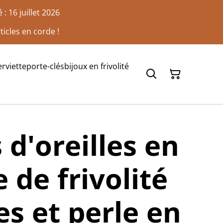
: 16 juillet 2026
ticles en corde !
rviette
porte-clés
bijoux en frivolité
 d'oreilles en
 de frivolité
es et perle en