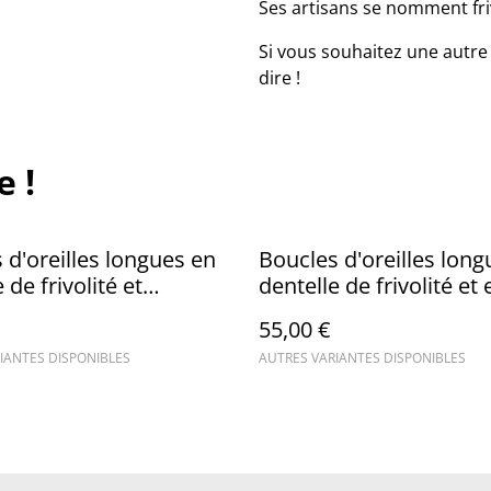
Ses artisans se nomment friv
Si vous souhaitez une autre 
dire !
e !
 d'oreilles longues en
Boucles d'oreilles long
 de frivolité et
dentelle de frivolité et 
ue
cristal
55,00 €
IANTES DISPONIBLES
AUTRES VARIANTES DISPONIBLES