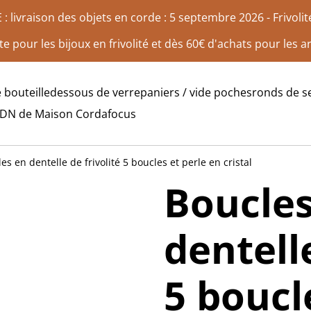
 livraison des objets en corde : 5 septembre 2026 - Frivolité 
te pour les bijoux en frivolité et dès 60€ d'achats pour les ar
 bouteille
dessous de verre
paniers / vide poches
ronds de se
ADN de Maison Corda
focus
les en dentelle de frivolité 5 boucles et perle en cristal
Boucles
dentelle
5 boucl