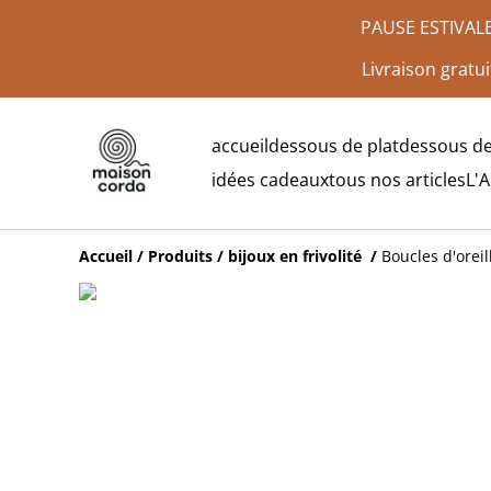
PAUSE ESTIVALE :
Livraison gratui
accueil
dessous de plat
dessous de
idées cadeaux
tous nos articles
L'
Accueil
/
Produits
/
bijoux en frivolité
/
Boucles d'oreil