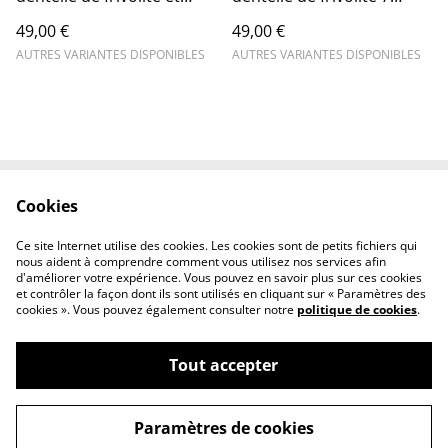
pastille dorée
boucles et perle en cristal
49,00 €
49,00 €
AUTRES VARIANTES DISPONIBLES
AUTRES VARIANTES DISPONIBLES
Cookies
Conditions générales
Confidentialité
Livraison
Cookies
Ce site Internet utilise des cookies. Les cookies sont de petits fichiers qui
Nous contacter
nous aident à comprendre comment vous utilisez nos services afin
d'améliorer votre expérience. Vous pouvez en savoir plus sur ces cookies
et contrôler la façon dont ils sont utilisés en cliquant sur « Paramètres des
cookies ». Vous pouvez également consulter notre
politique de cookies
.
Tout accepter
©
2026
maison corda
Paramètres de cookies
powered by