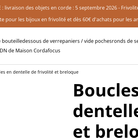
 livraison des objets en corde : 5 septembre 2026 - Frivolité 
te pour les bijoux en frivolité et dès 60€ d'achats pour les ar
 bouteille
dessous de verre
paniers / vide poches
ronds de se
ADN de Maison Corda
focus
les en dentelle de frivolité et breloque
Boucles
dentelle
et brel