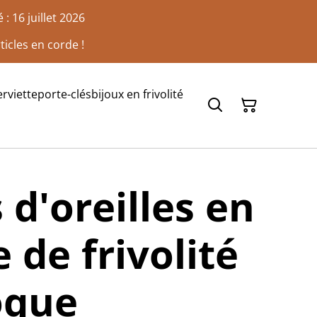
: 16 juillet 2026
ticles en corde !
rviette
porte-clés
bijoux en frivolité
 d'oreilles en
 de frivolité
oque