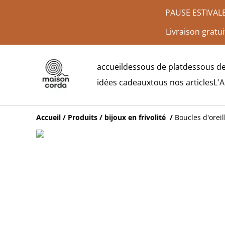
PAUSE ESTIVALE :
Livraison gratui
accueil
dessous de plat
dessous de
idées cadeaux
tous nos articles
L'
Accueil
/
Produits
/
bijoux en frivolité
/
Boucles d'oreil