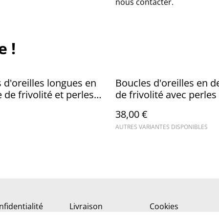
nous contacter.
e !
 d'oreilles longues en
Boucles d'oreilles en d
 de frivolité et perles
de frivolité avec perles
s
breloque triange
38,00 €
AUTRES VARIANTES DISPONIBLES
fidentialité
Livraison
Cookies