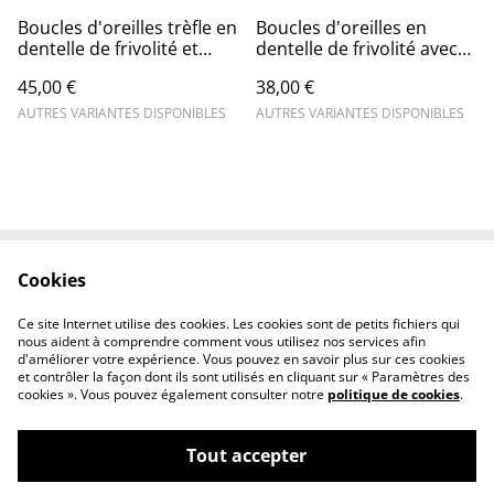
Boucles d'oreilles trèfle en
Boucles d'oreilles en
dentelle de frivolité et
dentelle de frivolité avec
perles en cristal
perles et breloque
45,00 €
38,00 €
ajourée
AUTRES VARIANTES DISPONIBLES
AUTRES VARIANTES DISPONIBLES
Cookies
Conditions générales
Confidentialité
Livraison
Cookies
Ce site Internet utilise des cookies. Les cookies sont de petits fichiers qui
Nous contacter
nous aident à comprendre comment vous utilisez nos services afin
d'améliorer votre expérience. Vous pouvez en savoir plus sur ces cookies
et contrôler la façon dont ils sont utilisés en cliquant sur « Paramètres des
cookies ». Vous pouvez également consulter notre
politique de cookies
.
Tout accepter
©
2026
maison corda