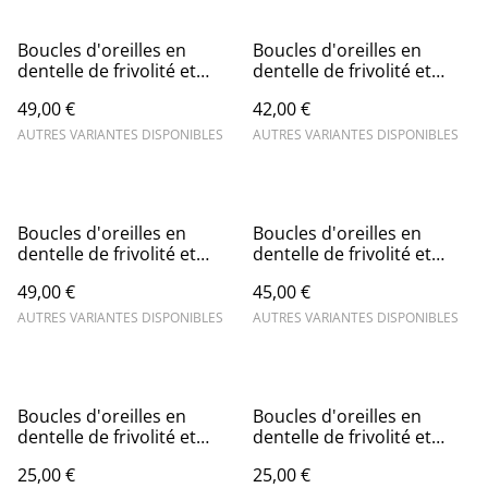
Boucles d'oreilles en
Boucles d'oreilles en
dentelle de frivolité et
dentelle de frivolité et
breloque
goutte en cristal
49,00 €
42,00 €
AUTRES VARIANTES DISPONIBLES
AUTRES VARIANTES DISPONIBLES
Boucles d'oreilles en
Boucles d'oreilles en
dentelle de frivolité et
dentelle de frivolité et
pastille dorée
perle en cristal
49,00 €
45,00 €
AUTRES VARIANTES DISPONIBLES
AUTRES VARIANTES DISPONIBLES
Boucles d'oreilles en
Boucles d'oreilles en
dentelle de frivolité et
dentelle de frivolité et
perle en cristal bleu gris
perle en cristal rose
25,00 €
25,00 €
antique