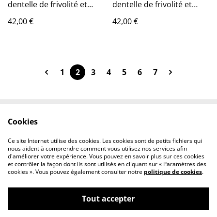
dentelle de frivolité et
dentelle de frivolité et
perle noire sur créole
perle vert
42,00 €
42,00 €
1
2
3
4
5
6
7
Cookies
Conditions générales
Confidentialité
Livraison
Cookies
Ce site Internet utilise des cookies. Les cookies sont de petits fichiers qui
Nous contacter
nous aident à comprendre comment vous utilisez nos services afin
d'améliorer votre expérience. Vous pouvez en savoir plus sur ces cookies
et contrôler la façon dont ils sont utilisés en cliquant sur « Paramètres des
cookies ». Vous pouvez également consulter notre
politique de cookies
.
Tout accepter
©
2026
maison corda